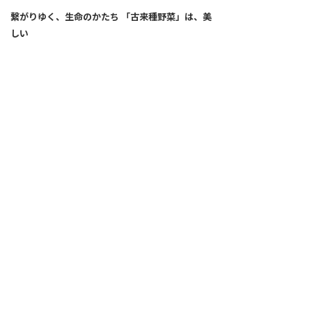
繋がりゆく、生命のかたち 「古来種野菜」は、美
しい
2026.04.02
SNS
ALL
FEATURE
新着記事
注目の動き
MOVEMENT
ワールドガストロノミー
PEOPLE
食のプロたち
未来のレストランへ
食の世界のスペシャリスト
COVID-19
料理人・パン職人・菓子職人