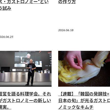
ス・ガストロノミー”とい
の作り方
う試み
2026.06.18
026.06.25
経営を語る料理学会。それ
【連載】「韓国の発酵技×
がガストロノミーの新しい
日本の旬」が光るガスト
現実。
ノミックなキムチ