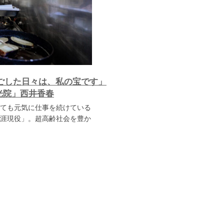
ごした日々は、私の宝です」
光院」西井香春
ても元気に仕事を続けている
涯現役」。超高齢社会を豊か