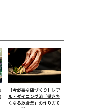
働
【今必要な店づくり】レア
働
ル・ダイニング流「働きた
」
くなる飲食業」の作り方６