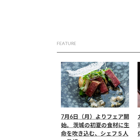
FEATURE
7月6日（月）よりフェア開
始。 茨城の初夏の食材に生
命を吹き込む、シェフ５人