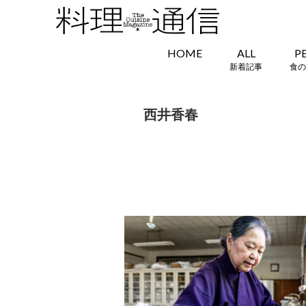
HOME
ALL
P
新着記事
食の
西井香春