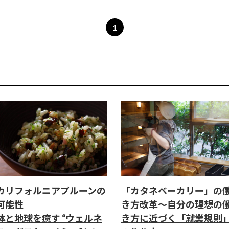
1
カリフォルニアプルーンの
「カタネベーカリー」の
可能性
き方改革～自分の理想の
体と地球を癒す “ウェルネ
き方に近づく「就業規則