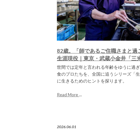
82歳。「師であるご住職さまと過
生涯現役｜東京・武蔵小金井「三
世間では定年と言われる年齢をゆうに過ぎ
食のプロたちを、全国に追うシリーズ「生
に生きるためのヒントを探ります。
Read More
...
2026.06.01