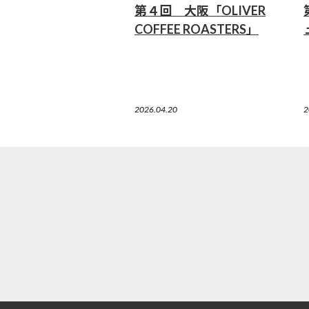
第４回 大阪「OLIVER
COFFEE ROASTERS」
2026.04.20
2