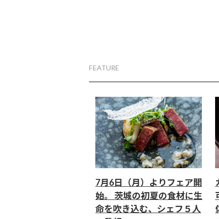
FEATURE
7月6日（月）よりフェア開
始。 茨城の初夏の食材に生
命を吹き込む、シェフ５人