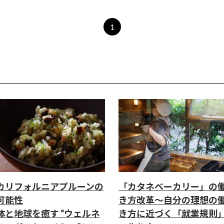
1
カリフォルニアプルーンの
「カタネベーカリー」の
可能性
き方改革～自分の理想の
体と地球を癒す “ウェルネ
き方に近づく「就業規則