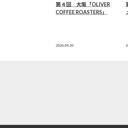
第４回 大阪「OLIVER
COFFEE ROASTERS」
2026.04.20
2