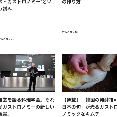
ス・ガストロノミー”とい
の作り方
う試み
2026.06.18
026.06.25
経営を語る料理学会。それ
【連載】「韓国の発酵技×
がガストロノミーの新しい
日本の旬」が光るガスト
現実。
ノミックなキムチ