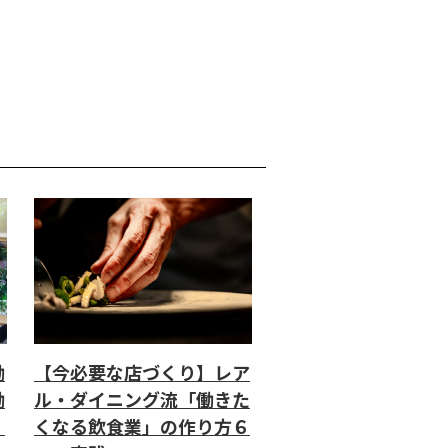
働
【今必要な店づくり】レア
働
ル・ダイニング流「働きた
」
くなる飲食業」の作り方６