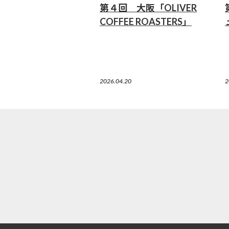
第４回 大阪「OLIVER
COFFEE ROASTERS」
2026.04.20
2