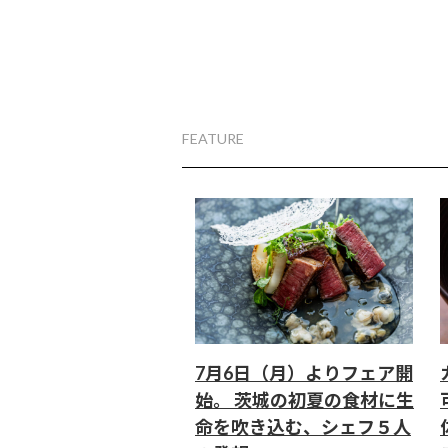
FEATURE
7月6日（月）よりフェア開
始。 茨城の初夏の食材に生
命を吹き込む、シェフ５人