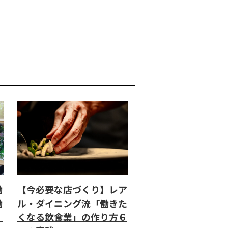
働
【今必要な店づくり】レア
働
ル・ダイニング流「働きた
」
くなる飲食業」の作り方６