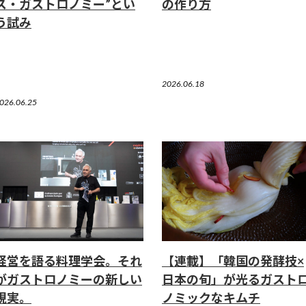
ス・ガストロノミー”とい
の作り方
う試み
2026.06.18
026.06.25
経営を語る料理学会。それ
【連載】「韓国の発酵技×
がガストロノミーの新しい
日本の旬」が光るガスト
現実。
ノミックなキムチ