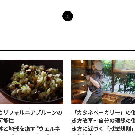
1
カリフォルニアプルーンの
「カタネベーカリー」の
可能性
き方改革～自分の理想の
体と地球を癒す “ウェルネ
き方に近づく「就業規則