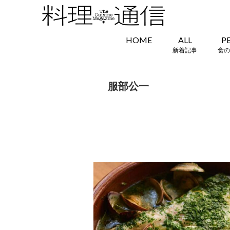
HOME
ALL
P
新着記事
食の
服部公一