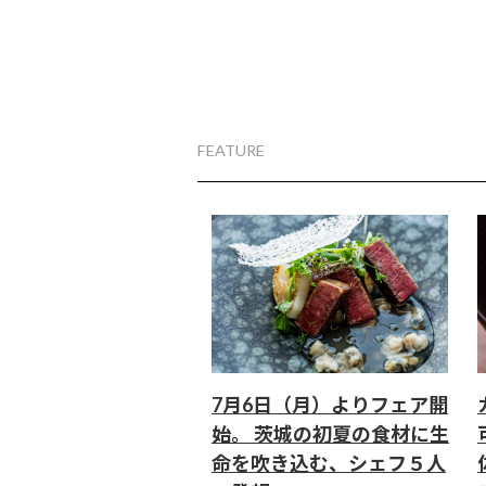
FEATURE
7月6日（月）よりフェア開
始。 茨城の初夏の食材に生
命を吹き込む、シェフ５人