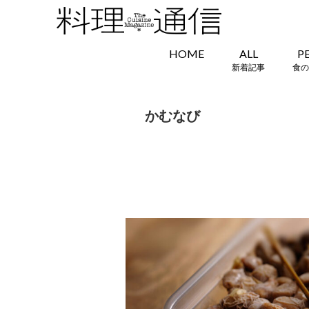
HOME
ALL
P
新着記事
食の
かむなび