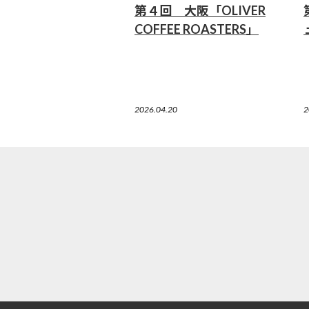
第４回 大阪「OLIVER
COFFEE ROASTERS」
2026.04.20
2