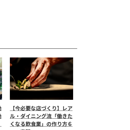
働
【今必要な店づくり】レア
働
ル・ダイニング流「働きた
」
くなる飲食業」の作り方６