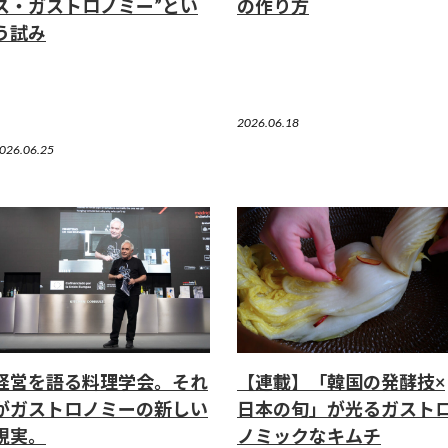
ス・ガストロノミー”とい
の作り方
う試み
2026.06.18
026.06.25
経営を語る料理学会。それ
【連載】「韓国の発酵技×
がガストロノミーの新しい
日本の旬」が光るガスト
現実。
ノミックなキムチ