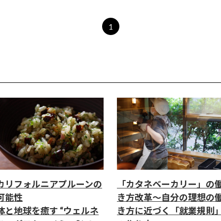
1
カリフォルニアプルーンの
「カタネベーカリー」の
可能性
き方改革～自分の理想の
体と地球を癒す “ウェルネ
き方に近づく「就業規則