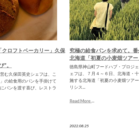
「クロフトベーカリー」久保
究極の給食パンを求めて。番
北海道「初夏の小麦畑ツアー
び”。
徳島県神山町フードハブ・プロジェ
ェフは、７月４～６日、北海道・十
営む久保田英史シェフは、こ
施する北海道「初夏の小麦畑ツアー
」の給食用のパンを手掛けて
リシス...
にパンを渡す喜び、レストラ
Read More
...
2022.08.25