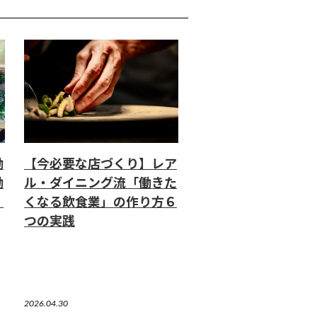
働
【今必要な店づくり】レア
働
ル・ダイニング流「働きた
」
くなる飲食業」の作り方６
つの実践
2026.04.30