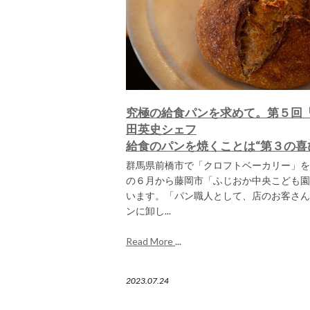
究極の給食パンを求めて。第５回
田英史シェフ
給食のパンを焼くことは“第３の喜
群馬県前橋市で「クロフトベーカリー」を
の６月から藤岡市「ふじおか中央こども園
います。「パン職人として、店のお客さん
ンに卸し...
Read More
...
2023.07.24