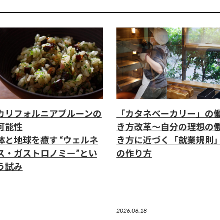
カリフォルニアプルーンの
「カタネベーカリー」の
可能性
き方改革～自分の理想の
体と地球を癒す “ウェルネ
き方に近づく「就業規則
ス・ガストロノミー”とい
の作り方
う試み
2026.06.18