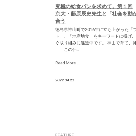
究極の給食パンを求めて。第１回
京大・藤原辰史先生と「社会を動
合う
徳島県神山町で2016年に立ち上がった「
ト」。「地産地食」をキーワードに掲げ、
ぐ取り組みに邁進中です。 神山で育て、
――この仕...
Read More
...
2022.04.21
FEATURE