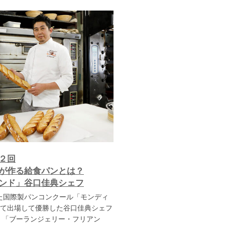
２回
が作る給食パンとは？
ンド」谷口佳典シェフ
れた国際製パンコンクール「モンディ
て出場して優勝した谷口佳典シェフ
続く「ブーランジェリー・フリアン