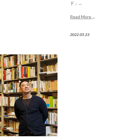
ド」...
Read More
...
2022.05.23