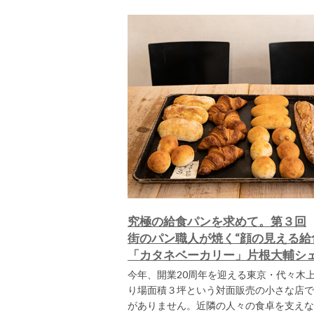
究極の給食パンを求めて。第３回
街のパン職人が焼く“顔の見える給
「カタネベーカリー」片根大輔シ
今年、開業20周年を迎える東京・代々木
り場面積３坪という対面販売の小さな店で
がありません。近隣の人々の食卓を支えな