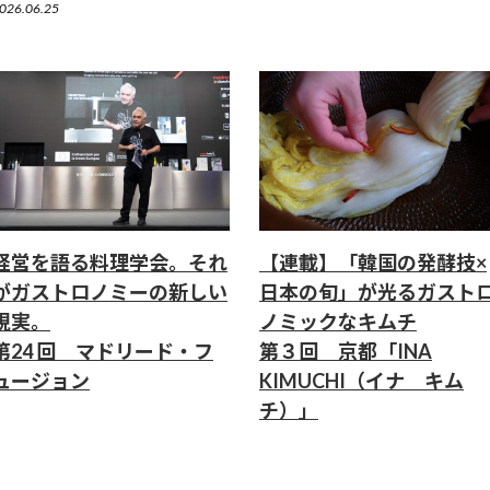
026.06.25
経営を語る料理学会。それ
【連載】「韓国の発酵技×
がガストロノミーの新しい
日本の旬」が光るガスト
現実。
ノミックなキムチ
第24 回 マドリード・フ
第３回 京都「INA
ュージョン
KIMUCHI（イナ キム
チ）」