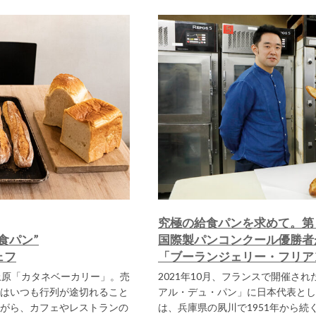
究極の給食パンを求めて。第
食パン”
国際製パンコンクール優勝者
ェフ
「ブーランジェリー・フリア
上原「カタネベーカリー」。売
2021年10月、フランスで開催さ
はいつも行列が途切れること
アル・デュ・パン」に日本代表とし
がら、カフェやレストランの
は、兵庫県の夙川で1951年から