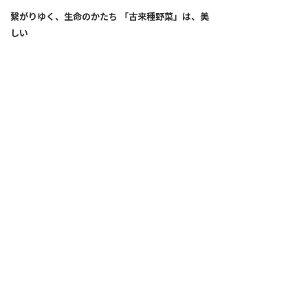
繋がりゆく、生命のかたち 「古来種野菜」は、美
しい
2026.04.02
SNS
ALL
FEATURE
新着記事
注目の動き
MOVEMENT
ワールドガストロノミー
PEOPLE
食のプロたち
未来のレストランへ
食の世界のスペシャリスト
COVID-19
料理人・パン職人・菓子職人