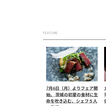
FEATURE
7月6日（月）よりフェア開
始。 茨城の初夏の食材に生
命を吹き込む、シェフ５人