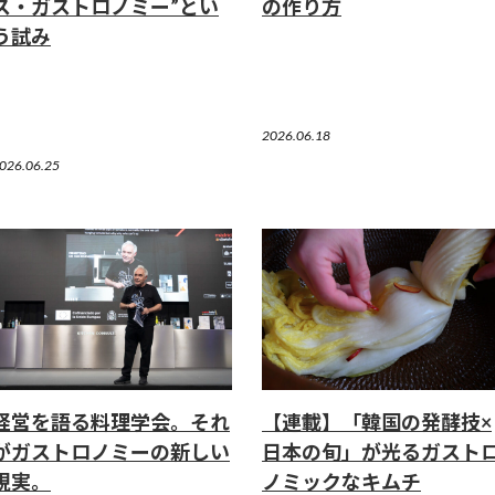
ス・ガストロノミー”とい
の作り方
う試み
2026.06.18
026.06.25
経営を語る料理学会。それ
【連載】「韓国の発酵技×
がガストロノミーの新しい
日本の旬」が光るガスト
現実。
ノミックなキムチ