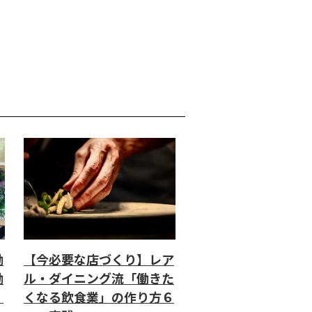
働
【今必要な店づくり】レア
働
ル・ダイニング流「働きた
」
くなる飲食業」の作り方６