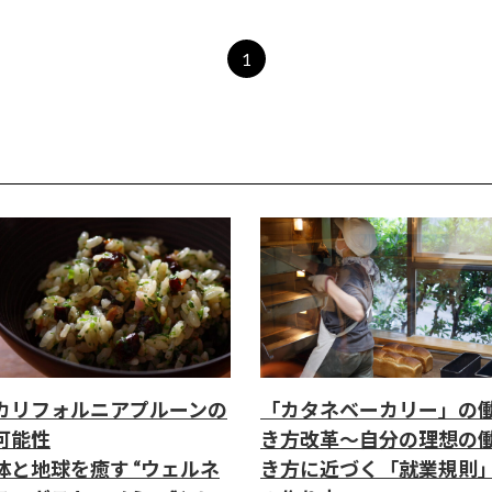
1
カリフォルニアプルーンの
「カタネベーカリー」の
可能性
き方改革～自分の理想の
体と地球を癒す “ウェルネ
き方に近づく「就業規則