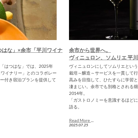
つはな」×余市「平川ワイナ
余市から世界へ。
ヴィニュロン、ソムリエ 平川
はつはな」では、2025年
ヴィニュロンにしてソムリエという
川ワイナリー」とのコラボレー
栽培～醸造～サービスを一貫して行
ー付き宿泊プランを提供して
高みを目指して、ひたすらに学習と
凄まじい。余市でも別格とされる畑
2014年。
「ガストロノミーを意識するほどに
語る。
Read More
...
2025.07.25