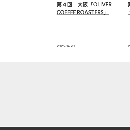
第４回 大阪「OLIVER
COFFEE ROASTERS」
2026.04.20
2