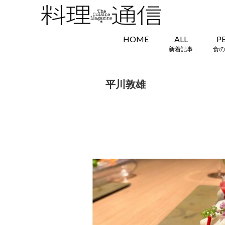
HOME
ALL
P
新着記事
食の
平川敦雄