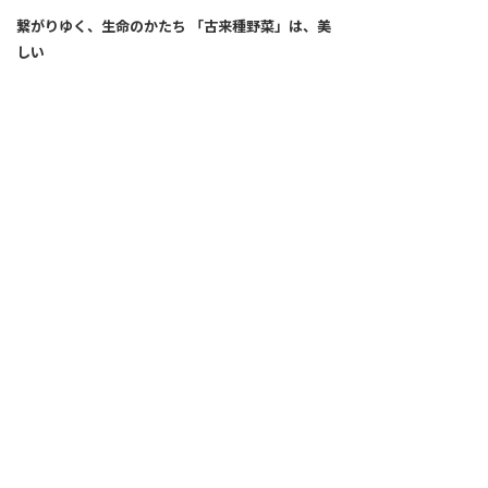
繋がりゆく、生命のかたち 「古来種野菜」は、美
しい
2026.04.02
SNS
ALL
FEATURE
新着記事
注目の動き
MOVEMENT
ワールドガストロノミー
PEOPLE
食のプロたち
未来のレストランへ
食の世界のスペシャリスト
COVID-19
料理人・パン職人・菓子職人