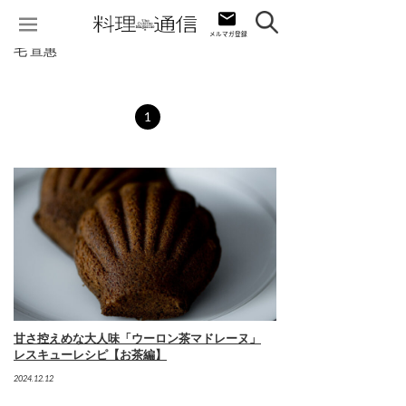
毛 宣惠
1
甘さ控えめな大人味「ウーロン茶マドレーヌ」
レスキューレシピ【お茶編】
2024.12.12