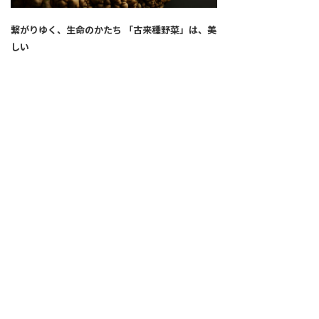
繋がりゆく、生命のかたち 「古来種野菜」は、美
しい
2026.04.02
SNS
ALL
FEATURE
新着記事
注目の動き
MOVEMENT
ワールドガストロノミー
PEOPLE
食のプロたち
未来のレストランへ
食の世界のスペシャリスト
COVID-19
料理人・パン職人・菓子職人