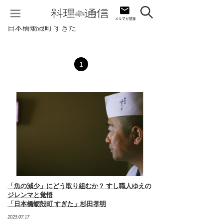
日本橋蛎殻町 すぎた
1
「魚の減少」にどう取り組むか？ すし職人ゆえの
ジレンマと覚悟
「日本橋蛎殻町 すぎた」杉田孝明
2025.07.17