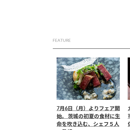
FEATURE
7月6日（月）よりフェア開
始。 茨城の初夏の食材に生
命を吹き込む、シェフ５人