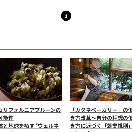
1
カリフォルニアプルーンの
「カタネベーカリー」の
可能性
き方改革～自分の理想の
体と地球を癒す “ウェルネ
き方に近づく「就業規則