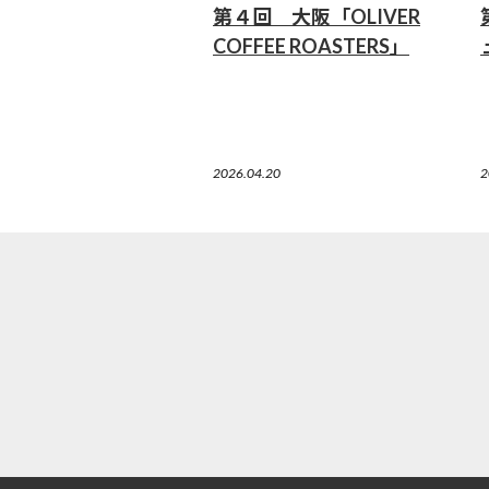
第４回 大阪「OLIVER
COFFEE ROASTERS」
2026.04.20
2