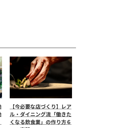
働
【今必要な店づくり】レア
働
ル・ダイニング流「働きた
」
くなる飲食業」の作り方６