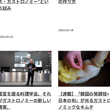
ス・ガストロノミー”とい
の作り方
う試み
2026.06.18
026.06.25
経営を語る料理学会。それ
【連載】「韓国の発酵技×
がガストロノミーの新しい
日本の旬」が光るガスト
現実。
ノミックなキムチ