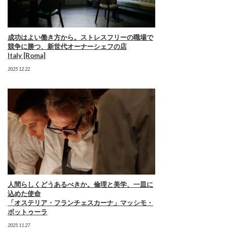
成功はよい働き方から。ストレスフリーの職場で
競争に勝つ、新世代オーナーシェフの店
Italy [Roma]
2025.12.22
人間らしくどうあるべきか。倫理と美学、一皿に
込めた使命
「オステリア・フランチェスカーナ」マッシモ・
ボットゥーラ
2025.11.27