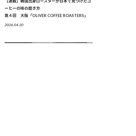
【連載】韓国出身ロースターが日本で見つけたコ
ーヒーの味の磨き方
第４回 大阪「OLIVER COFFEE ROASTERS」
2026.04.20
経営を語る料理学会。それがガストロノミーの新
しい現実。
第24 回 マドリード・フュージョン
2026.04.09