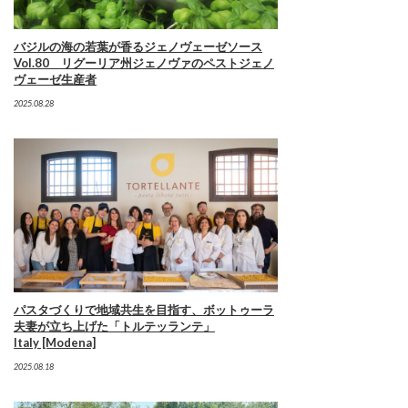
バジルの海の若葉が香るジェノヴェーゼソース
Vol.80 リグーリア州ジェノヴァのペストジェノ
ヴェーゼ生産者
2025.08.28
パスタづくりで地域共生を目指す、ボットゥーラ
夫妻が立ち上げた「トルテッランテ」
Italy [Modena]
2025.08.18