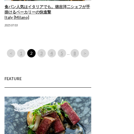
食パン人気はイタリアでも。徳吉洋二シェフが手
掛けるベーカリーの快進撃
Italy [Milano]
2025.07.03
＜
1
2
3
4
5
8
＞
…
FEATURE