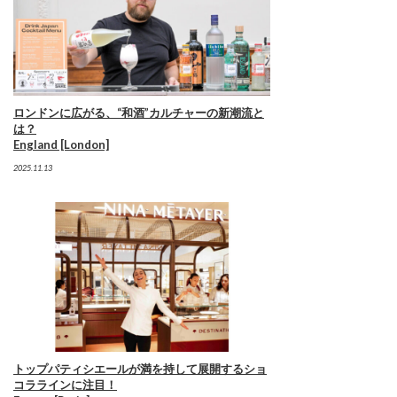
ロンドンに広がる、“和酒”カルチャーの新潮流と
は？
England [London]
2025.11.13
トップパティシエールが満を持して展開するショ
コララインに注目！