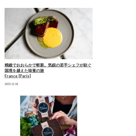
精緻でおおらかで斬新。気鋭の若手シェフが紡ぐ
国境を越えた味覚の旅
France [Paris]
2025.12.18