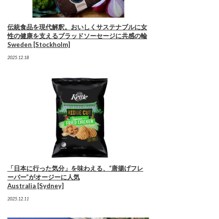
伝統食品を現代解釈。おいしくサステナブルに女
性の健康を支えるブラッドソーセージに共感の輪
Sweden [Stockholm]
2025.12.18
「日本に行った気分」を味わえる、“唐揚げフレ
ーバー”がオージーに人気
Australia [Sydney]
2025.12.11