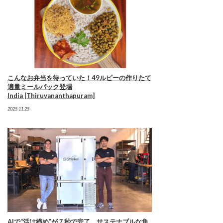
こんなお弁当を待っていた！49ルピーの作りたて
適量ミールパック登場
India [Thiruvananthapuram]
2025.11.25
AIで“活け締め”が７秒で完了。サステナブルな魚