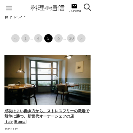
食トレンド
＜
1
4
5
6
30
＞
…
…
成功はよい働き方から。ストレスフリーの職場で
競争に勝つ、新世代オーナーシェフの店
Italy [Roma]
2025.12.22