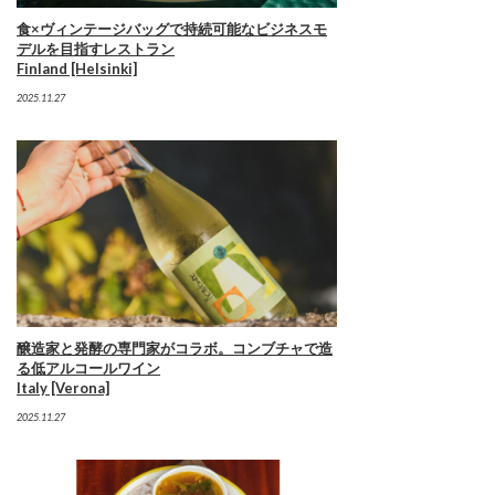
食×ヴィンテージバッグで持続可能なビジネスモ
デルを目指すレストラン
Finland [Helsinki]
2025.11.27
醸造家と発酵の専門家がコラボ。コンブチャで造
る低アルコールワイン
Italy [Verona]
2025.11.27