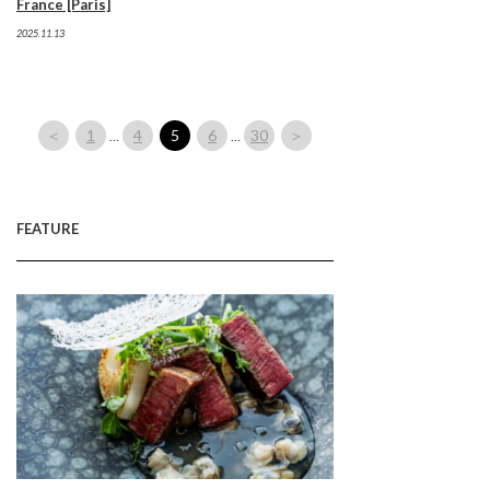
France [Paris]
2025.11.13
＜
1
4
5
6
30
＞
…
…
FEATURE