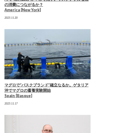
の消費につながるか？
America [New York]
2025.11.20
マグロで“バスクブランド”確立なるか。ゲタリア
沖でマグロの蓄養実験開始
Spain [Basque]
2025.11.17