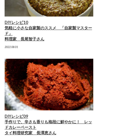
DIYレシピ10
気軽に小さな自家製のススメ 「自家製マスター
ド」
料理家 長尾智子さん
2022.08.01
DIYレシピ09
手作りで、辛さも香りも格段に鮮やかに！ レッ
ドカレーペースト
タイ料理研究家 長澤恵さん