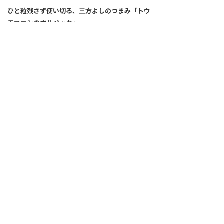
ひと粒残さず使い切る、三方よしのつまみ「トウ
モロコシのポルペッタ」
レスキューレシピ【トウモロコシ編】
2026.07.21
短時間炒めでシャキシャキ感を楽しむ「ジャガイ
モの家庭風炒め」
プラントベースの始め方64
2026.07.16