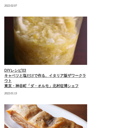
2022.02.07
DIYレシピ03
キャベツと塩だけで作る、イタリア版ザワークラ
ウト
東京・神谷町「ダ・オルモ」北村征博シェフ
2022.01.13