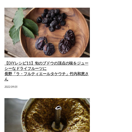
【DIYレシピ11】旬のブドウの頂点の味をジュー
シーなドライフルーツに
長野「ラ・フルティエールタケウチ」竹内和恵さ
ん
2022.09.05