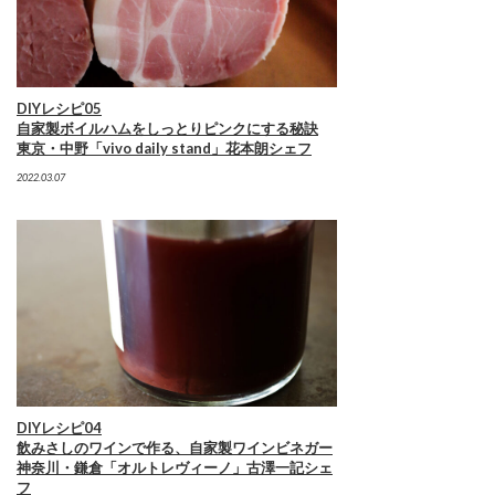
DIYレシピ05
自家製ボイルハムをしっとりピンクにする秘訣
東京・中野「vivo daily stand」花本朗シェフ
2022.03.07
DIYレシピ04
飲みさしのワインで作る、自家製ワインビネガー
神奈川・鎌倉「オルトレヴィーノ」古澤一記シェ
フ