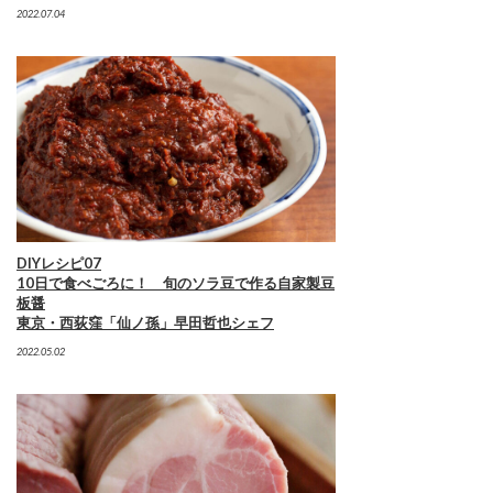
2022.07.04
DIYレシピ07
10日で食べごろに！ 旬のソラ豆で作る自家製豆
板醤
東京・西荻窪「仙ノ孫」早田哲也シェフ
2022.05.02