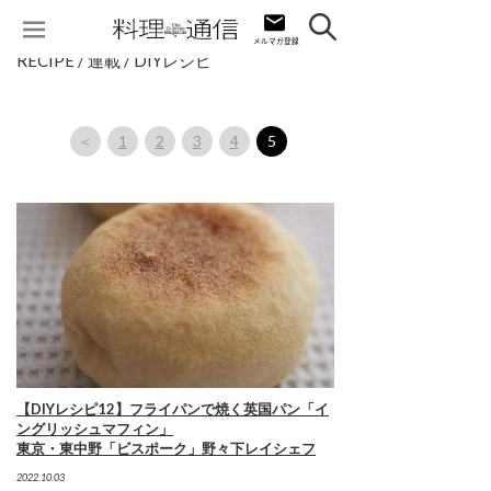
RECIPE / 連載 / DIYレシピ
＜
1
2
3
4
5
【DIYレシピ12】フライパンで焼く英国パン「イ
ングリッシュマフィン」
東京・東中野「ビスポーク」野々下レイシェフ
2022.10.03