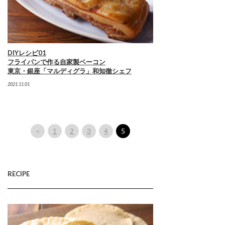
DIYレシピ01
フライパンで作る自家製ベーコン
東京・銀座「マルディグラ」和知徹シェフ
2021.11.01
＜
1
2
3
4
5
RECIPE