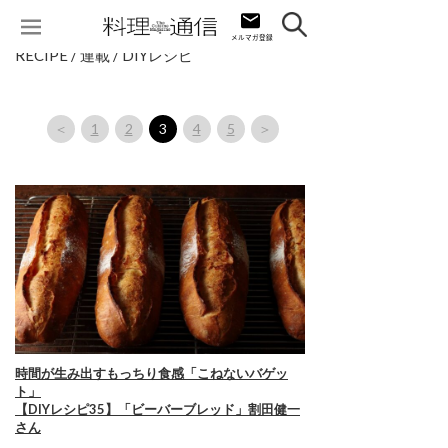
RECIPE / 連載 / DIYレシピ
＜
1
2
3
4
5
＞
時間が生み出すもっちり食感「こねないバゲッ
ト」
【DIYレシピ35】「ビーバーブレッド」割田健一
さん