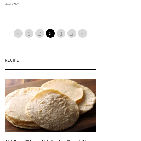
2023.12.04
＜
1
2
3
4
5
＞
RECIPE