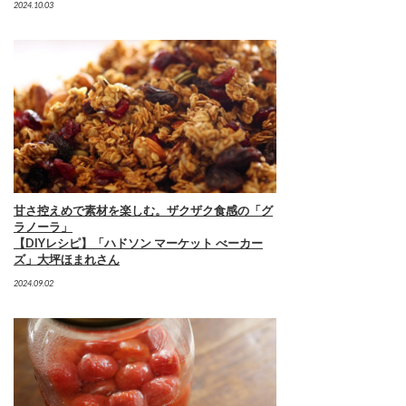
2024.10.03
甘さ控えめで素材を楽しむ。ザクザク食感の「グ
ラノーラ」
【DIYレシピ】「ハドソン マーケット べーカー
ズ」大坪ほまれさん
2024.09.02