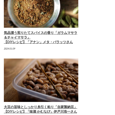
気品漂う煎りたてスパイスの香り「ガラムマサラ
＆チャイマサラ」
【DIYレシピ】「アナン」メタ・バラッツさん
2024.01.09
大豆の旨味としっかり糸引く粘り「自家製納豆」
【DIYレシピ】「味酒 かむなび」伊戸川浩一さん