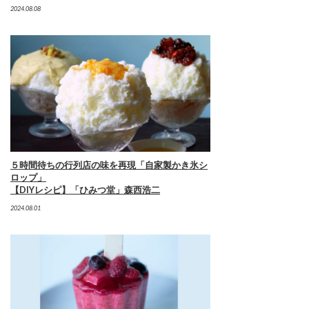
2024.08.08
５時間待ちの行列店の味を再現「自家製かき氷シ
ロップ」
【DIYレシピ】「ひみつ堂」森西浩二
2024.08.01