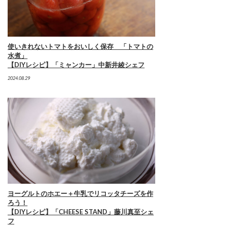
使いきれないトマトをおいしく保存 「トマトの
水煮」
【DIYレシピ】「ミャンカー」中新井綾シェフ
2024.08.29
ヨーグルトのホエー＋牛乳でリコッタチーズを作
ろう！
【DIYレシピ】「CHEESE STAND」藤川真至シェ
フ