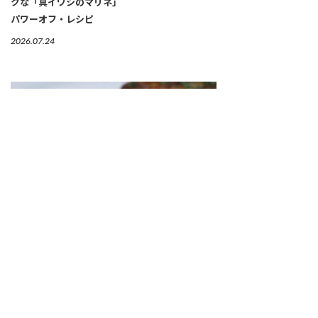
クな「真イワシのマリネ」
パワーオフ・レシピ
2026.07.24
ひと粒残さず使い切る、三方よしのつまみ「トウ
モロコシのポルペッタ」
レスキューレシピ【トウモロコシ編】
2026.07.21