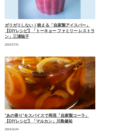
ガリガリしない！映える「自家製アイスバー」
【DIYレシピ】「トーキョー ファミリー レストラ
ン」三浦聡子
2024.07.01
“あの香り”をスパイスで再現「自家製コーラ」
【DIYレシピ】「マルカン」川島健祐
2024.06.04