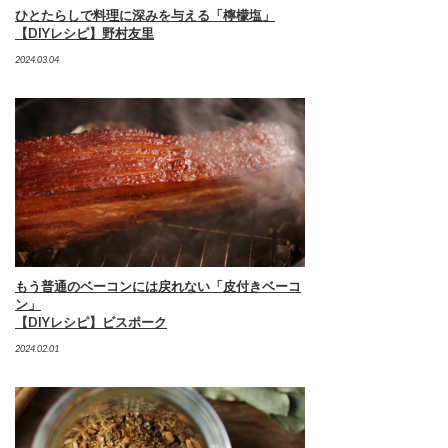
ひとたらしで料理に深みを与える「檸檬塩」
【DIYレシピ】野村友里
2024.03.04
もう普通のベーコンには戻れない「皮付きベーコ
ン」
【DIYレシピ】ビスポーク
2024.02.01