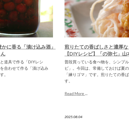
豊かに香る「漬け込み酒」
煎りたての香ばしさと濃厚な
さん
【DIYレシピ】「の弥七」山
と道具で作る「DIYレシ
普段買っている食べ物を、シンプル
を合わせて作る「漬け込み
ピ」。今回は、常備しておけば夏の
す。
「練りゴマ」です。煎りたての香ば
す。
Read More
...
2025.08.04