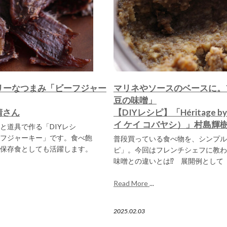
リーなつまみ「ビーフジャー
マリネやソースのベースに。
豆の味噌」
清さん
【DIYレシピ】「Héritage by
イ ケイ コバヤシ）」村島輝
と道具で作る「DIYレシ
フジャーキー」です。食べ飽
普段買っている食べ物を、シンプル
保存食としても活躍します。
ピ」。今回はフレンチシェフに教わ
味噌との違いとは⁉ 展開例として
Read More
...
2025.02.03