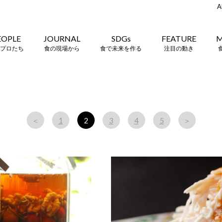
A
EOPLE
JOURNAL
SDGs
FEATURE
M
プロたち
食の現場から
食で未来を作る
注目の動き
＜
1
2
3
4
5
＞