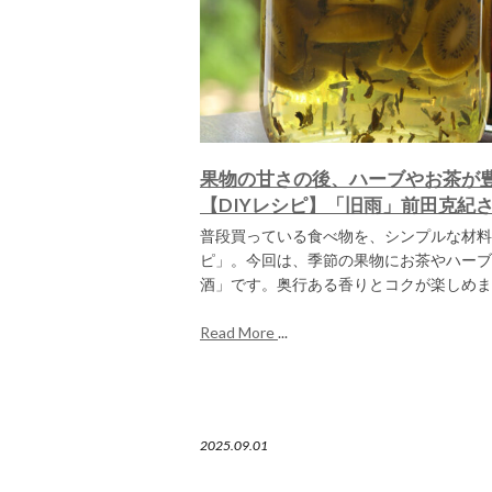
果物の甘さの後、ハーブやお茶が
【DIYレシピ】「旧雨」前田克紀
普段買っている食べ物を、シンプルな材料
ピ」。今回は、季節の果物にお茶やハーブ
酒」です。奥行ある香りとコクが楽しめま
Read More
...
2025.09.01